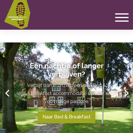
Een nachtje of langer
verblijven?
Verblijf dan in onze sfeervolle Bed &
Breakfast accommodatie van de
voormalige pastorie.
Naar Bed & Breakfast