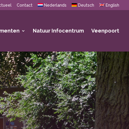
ctueel
Contact
Nederlands
Deutsch
English
ementen
Natuur Infocentrum
Veenpoort