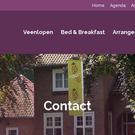
Home
Agenda
A
Veenlopen
Bed & Breakfast
Arrang
Contact