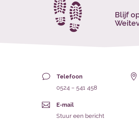
Blijf 
Weite
v

Telefoon
0524 – 541 458

E-mail
Stuur een bericht