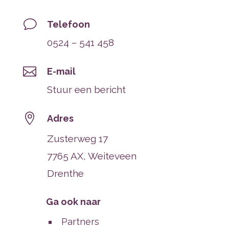
v
Telefoon
0524 – 541 458

E-mail
Stuur een bericht

Adres
Zusterweg 17
7765 AX, Weiteveen
Drenthe
Ga ook naar
Partners