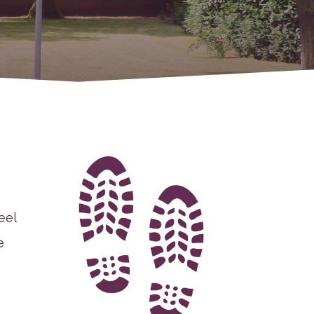
eel
e