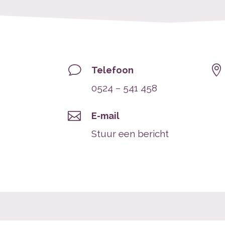
v

Telefoon
0524 – 541 458

E-mail
Stuur een bericht