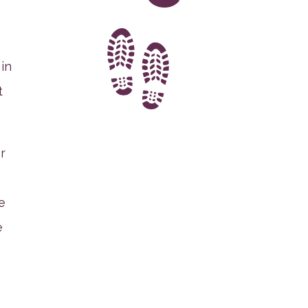
in
t
r
e
e