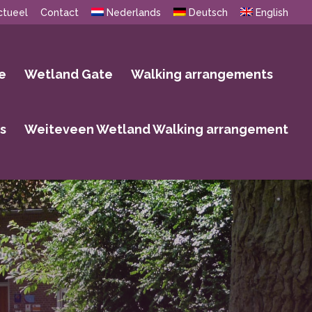
ctueel
Contact
Nederlands
Deutsch
English
e
Wetland Gate
Walking arrangements
s
Weiteveen Wetland Walking arrangement