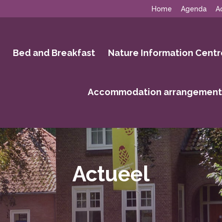
Home
Agenda
A
g
Bed and Breakfast
Nature Information Centr
Accommodation arrangement
Actueel